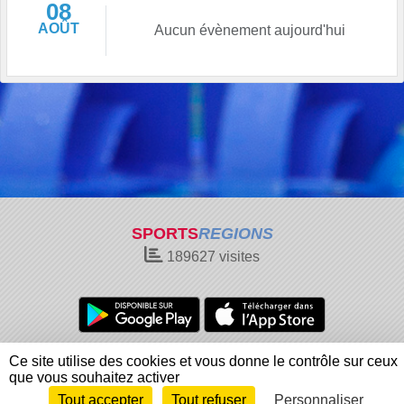
08
AOÛT
Aucun évènement aujourd'hui
SPORTS
REGIONS
189627
visites
Charte cookies
Gestion des cookies
Ce site utilise des cookies et vous donne le contrôle sur ceux
Informations légales
Signaler un contenu inapproprié
que vous souhaitez activer
Tout accepter
Tout refuser
Personnaliser
Envie de participer ?
Connexion