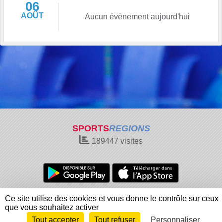
06
AOÛT
Aucun évènement aujourd'hui
SPORTS
REGIONS
189447
visites
Charte cookies
Gestion des cookies
Ce site utilise des cookies et vous donne le contrôle sur ceux
Informations légales
Signaler un contenu inapproprié
que vous souhaitez activer
Tout accepter
Tout refuser
Personnaliser
Envie de participer ?
Connexion