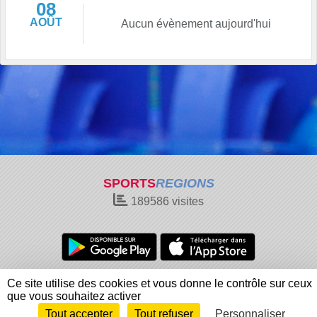
08
AOÛT
Aucun évènement aujourd'hui
SPORTS
REGIONS
189586
visites
Charte cookies
Gestion des cookies
Ce site utilise des cookies et vous donne le contrôle sur ceux
Informations légales
Signaler un contenu inapproprié
que vous souhaitez activer
Tout accepter
Tout refuser
Personnaliser
Envie de participer ?
Connexion