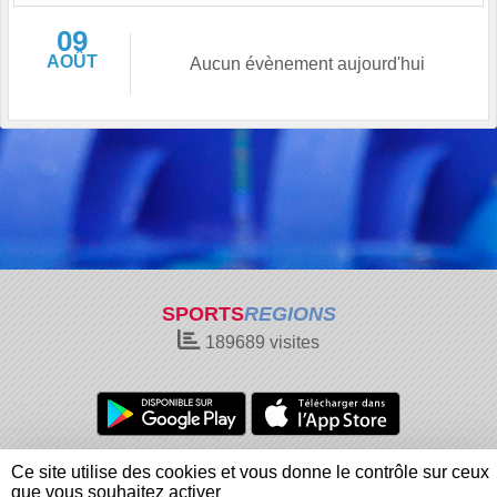
09
AOÛT
Aucun évènement aujourd'hui
SPORTS
REGIONS
189689
visites
Charte cookies
Gestion des cookies
Ce site utilise des cookies et vous donne le contrôle sur ceux
Informations légales
Signaler un contenu inapproprié
que vous souhaitez activer