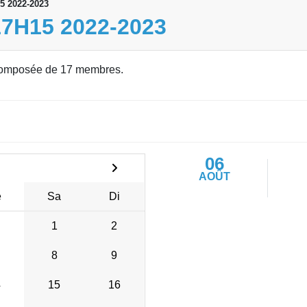
15 2022-2023
17H15 2022-2023
omposée de 17 membres.
06
AOÛT
e
Sa
Di
1
2
8
9
4
15
16