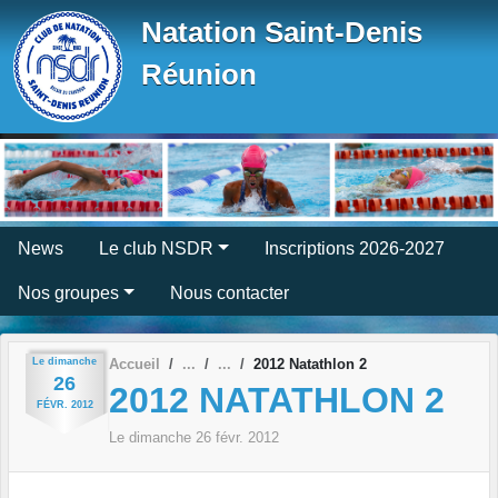
Panneau de gestion des cookies
Natation Saint-Denis
Réunion
News
Le club NSDR
Inscriptions 2026-2027
Nos groupes
Nous contacter
Le
dimanche
Accueil
2012 Natathlon 2
26
2012 NATATHLON 2
FÉVR.
2012
Le
dimanche
26
févr.
2012