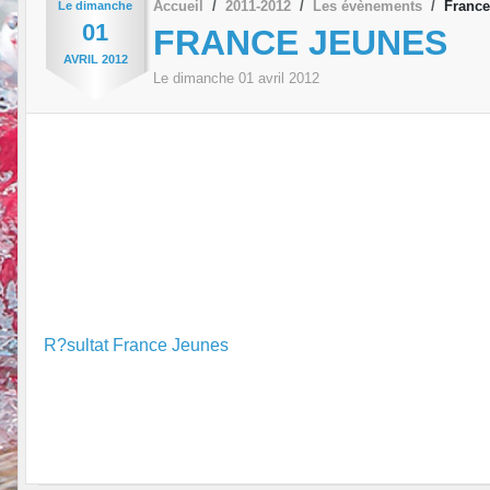
Accueil
2011-2012
Les évènements
France
Le
dimanche
01
FRANCE JEUNES
AVRIL
2012
Le
dimanche
01
avril
2012
R?sultat France Jeunes