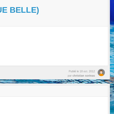
UE BELLE)
Publié le
18 oct. 2012
par
christian sorinas