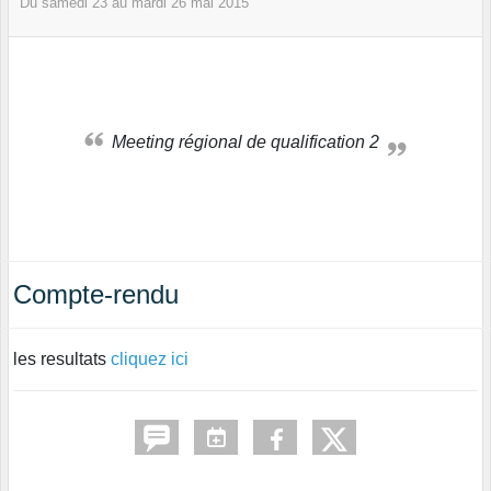
Du
samedi
23
au
mardi
26
mai
2015
Meeting régional de qualification 2
Compte-rendu
les resultats
cliquez ici