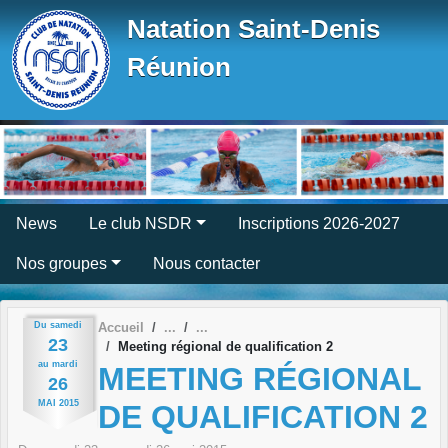
Panneau de gestion des cookies
Natation Saint-Denis
Réunion
News
Le club NSDR
Inscriptions 2026-2027
Nos groupes
Nous contacter
Du
samedi
Accueil
23
Meeting régional de qualification 2
au
mardi
MEETING RÉGIONAL
26
MAI
2015
DE QUALIFICATION 2